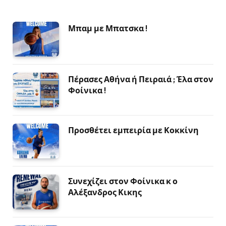
Μπαμ με Μπατσκα !
Πέρασες Αθήνα ή Πειραιά ; Έλα στον
Φοίνικα !
Προσθέτει εμπειρία με Κοκκίνη
Συνεχίζει στον Φοίνικα κ ο
Αλέξανδρος Κικης