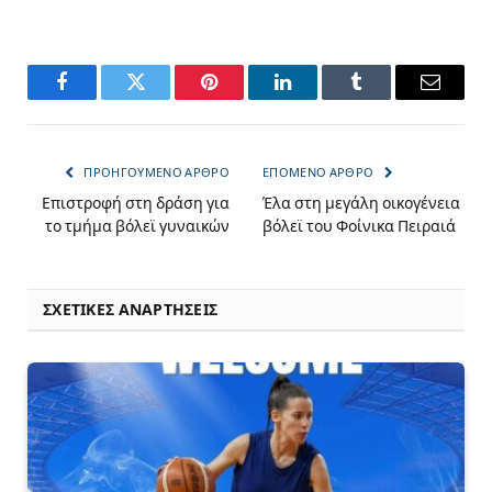
Facebook
Twitter
Pinterest
LinkedIn
Tumblr
Email
ΠΡΟΗΓΟΎΜΕΝΟ ΆΡΘΡΟ
ΕΠΌΜΕΝΟ ΆΡΘΡΟ
Επιστροφή στη δράση για
Έλα στη μεγάλη οικογένεια
το τμήμα βόλεϊ γυναικών
βόλεϊ του Φοίνικα Πειραιά
ΣΧΕΤΙΚΈΣ ΑΝΑΡΤΉΣΕΙΣ