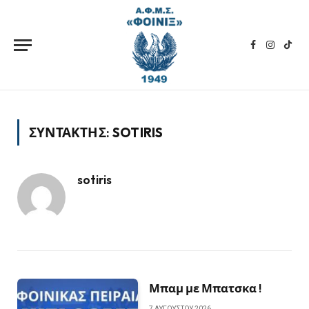
Facebook
Instagra
TikT
ΣΥΝΤΆΚΤΗΣ:
SOTIRIS
sotiris
Μπαμ με Μπατσκα !
7 ΑΥΓΟΎΣΤΟΥ 2026