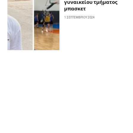
γυναικείου τμήματος
μπασκετ
1 ΣΕΠΤΕΜΒΡΊΟΥ 2024
Η μεγάλη επιστροφή για
το γυναικείο τμήμα
μπάσκετ του Φοίνικα
28 ΑΥΓΟΎΣΤΟΥ 2024