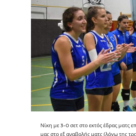
Νίκη με 3-0 σετ στο εκτός έδρας ματς 
μας στο εξ αναβολής ματς (λόγω της τρ