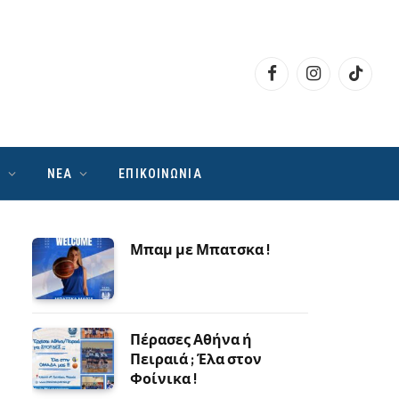
Facebook
Instagram
TikTok
Ν
ΝΕΑ
ΕΠΙΚΟΙΝΩΝΙΑ
Μπαμ με Μπατσκα !
Πέρασες Αθήνα ή
Πειραιά ; Έλα στον
Φοίνικα !