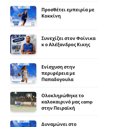
Προσθέτει εμπειρία με
Κοκκίνη
Συνεχίζει στον Φοίνικα
κ ο Αλέξανδρος Κικης
Ενίσχυση στην
περιφέρεια με
Παπαδογουλα
Ολοκληρώθηκε το
καλοκαιρινό μας camp
στην Πειραϊκή
Δυναμώνει στο