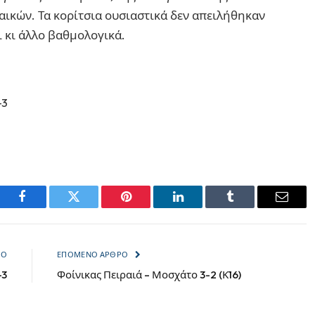
ικών. Τα κορίτσια ουσιαστικά δεν απειλήθηκαν
ι κι άλλο βαθμολογικά.
-3
Facebook
Twitter
Pinterest
LinkedIn
Tumblr
Email
ΡΟ
ΕΠΌΜΕΝΟ ΆΡΘΡΟ
-3
Φοίνικας Πειραιά – Μοσχάτο 3-2 (Κ16)