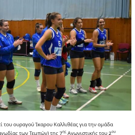
επί του ουραγού Ίκαρου Καλλιθέας για την ομάδα
ης
ου
αγωδίας των Τεμπών) της 7
Αγωνιστικής του 2