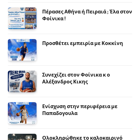
Πέρασες Αθήνα ή Πειραιά ; Έλα στον
Φοίνικα !
Προσθέτει εμπειρία με Κοκκίνη
Συνεχίζει στον Φοίνικα κ ο
Αλέξανδρος Κικης
Ενίσχυση στην περιφέρεια με
Παπαδογουλα
Ολοκληρώθηκε το καλοκαιρινό