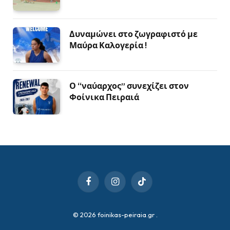
Δυναμώνει στο ζωγραφιστό με
Μαύρα Καλογερία !
Ο “ναύαρχος” συνεχίζει στον
Φοίνικα Πειραιά
Facebook
Instagram
TikTok
© 2026 foinikas-peiraia.gr
.