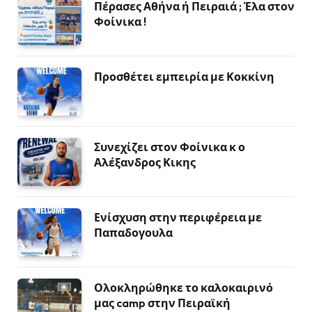
Πέρασες Αθήνα ή Πειραιά ; Έλα στον
Φοίνικα !
Προσθέτει εμπειρία με Κοκκίνη
Συνεχίζει στον Φοίνικα κ ο
Αλέξανδρος Κικης
Ενίσχυση στην περιφέρεια με
Παπαδογουλα
Ολοκληρώθηκε το καλοκαιρινό
μας camp στην Πειραϊκή