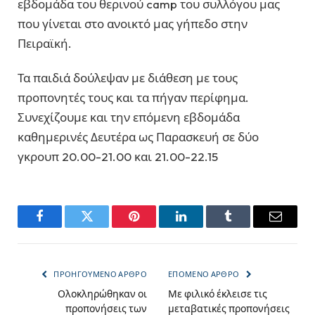
εβδομάδα του θερινού camp του συλλόγου μας
που γίνεται στο ανοικτό μας γήπεδο στην
Πειραϊκή.
Τα παιδιά δούλεψαν με διάθεση με τους
προπονητές τους και τα πήγαν περίφημα.
Συνεχίζουμε και την επόμενη εβδομάδα
καθημερινές Δευτέρα ως Παρασκευή σε δύο
γκρουπ 20.00-21.00 και 21.00-22.15
Facebook
Twitter
Pinterest
LinkedIn
Tumblr
Email
ΠΡΟΗΓΟΎΜΕΝΟ ΆΡΘΡΟ
ΕΠΌΜΕΝΟ ΆΡΘΡΟ
Ολοκληρώθηκαν οι
Με φιλικό έκλεισε τις
προπονήσεις των
μεταβατικές προπονήσεις