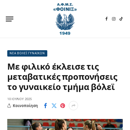
Facebook
Instagra
TikT
ΝΕΑ ΒΟΛΕΪ ΓΥΝΑΙΚΩΝ
Με φιλικό έκλεισε τις
μεταβατικές προπονήσεις
το γυναικείο τμήμα βόλεϊ
10 ΙΟΥΛΊΟΥ 2025
Κοινοποίηση