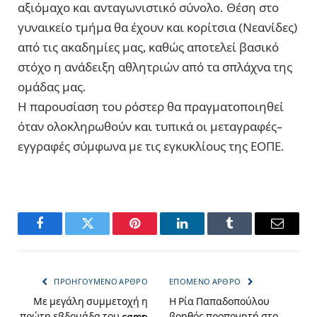
αξιόμαχο και ανταγωνιστικό σύνολο. Θέση στο
γυναικείο τμήμα θα έχουν και κορίτσια (Νεανίδες)
από τις ακαδημίες μας, καθώς αποτελεί βασικό
στόχο η ανάδειξη αθλητριών από τα σπλάχνα της
ομάδας μας.
Η παρουσίαση του ρόστερ θα πραγματοποιηθεί
όταν ολοκληρωθούν και τυπικά οι μεταγραφές-
εγγραφές σύμφωνα με τις εγκυκλίους της ΕΟΠΕ.
Facebook
Twitter
Pinterest
LinkedIn
Tumblr
Email
ΠΡΟΗΓΟΎΜΕΝΟ ΆΡΘΡΟ
ΕΠΌΜΕΝΟ ΆΡΘΡΟ
Με μεγάλη συμμετοχή η
Η Ρία Παπαδοπούλου
πρώτη εβδομάδα του camp
βοηθός προπονητή στο