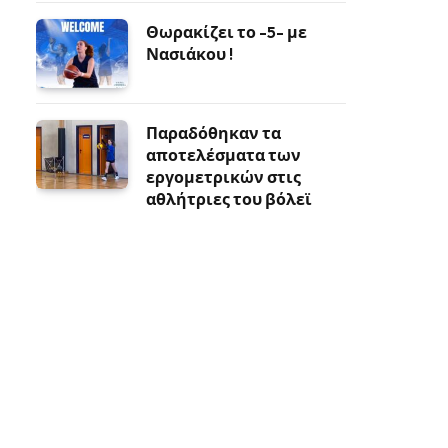
Θωρακίζει το -5- με
Νασιάκου !
Παραδόθηκαν τα
αποτελέσματα των
εργομετρικών στις
αθλήτριες του βόλεϊ