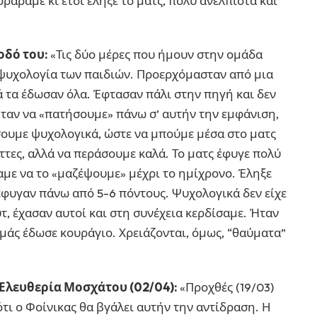
ράραμε κι έτσι έληξε το ματς, πολύ ανέλπιστα και
σοδό του:
«Τις δύο μέρες που ήμουν στην ομάδα
ψυχολογία των παιδιών. Προερχόμασταν από μια
ά τα έδωσαν όλα. Έφτασαν πάλι στην πηγή και δεν
ήταν να «πατήσουμε» πάνω σ’ αυτήν την εμφάνιση,
ουμε ψυχολογικά, ώστε να μπούμε μέσα στο ματς
ήττες, αλλά να περάσουμε καλά. Το ματς έφυγε πολύ
αμε να το «μαζέψουμε» μέχρι το ημίχρονο. Έληξε
 έφυγαν πάνω από 5-6 πόντους. Ψυχολογικά δεν είχε
υτ, έχασαν αυτοί και στη συνέχεια κερδίσαμε. Ήταν
μάς έδωσε κουράγιο. Χρειάζονται, όμως, “θαύματα”
ν Ελευθερία Μοσχάτου (02/04):
«Προχθές (19/03)
ότι ο Φοίνικας θα βγάλει αυτήν την αντίδραση. Η