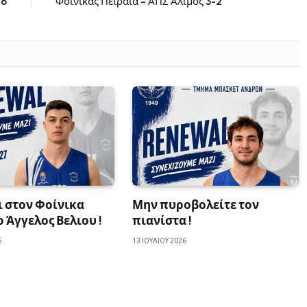
16
Φοίνικας Πειραιά – ΑΠΣ Άλιμος 3-2
ι στον Φοίνικα
Μην πυροβολείτε τον
ο Άγγελος Βελιου !
πιανίστα !
6
13 ΙΟΥΛΊΟΥ 2026