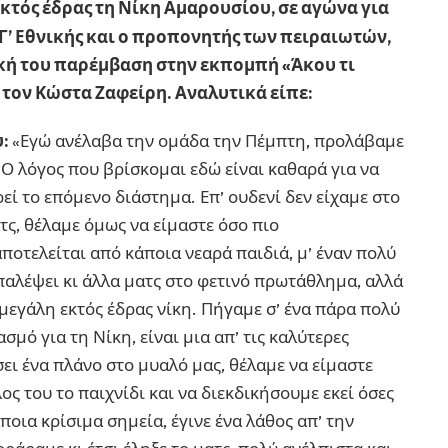
εκτός έδρας τη Νίκη Αμαρουσίου, σε αγώνα για
Γ’ Εθνικής και ο προπονητής των πειραιωτών,
ική του παρέμβαση στην εκπομπή «Άκου τι
 τον Κώστα Ζαφείρη. Αναλυτικά είπε:
υ:
«Εγώ ανέλαβα την ομάδα την Πέμπτη, προλάβαμε
 Ο λόγος που βρίσκομαι εδώ είναι καθαρά για να
εί το επόμενο διάστημα. Επ’ ουδενί δεν είχαμε στο
τς, θέλαμε όμως να είμαστε όσο πιο
ποτελείται από κάποια νεαρά παιδιά, μ’ έναν πολύ
 παλέψει κι άλλα ματς στο φετινό πρωτάθλημα, αλλά
 μεγάλη εκτός έδρας νίκη. Πήγαμε σ’ ένα πάρα πολύ
μό για τη Νίκη, είναι μια απ’ τις καλύτερες
ει ένα πλάνο στο μυαλό μας, θέλαμε να είμαστε
ος του το παιχνίδι και να διεκδικήσουμε εκεί όσες
ποια κρίσιμα σημεία, έγινε ένα λάθος απ’ την