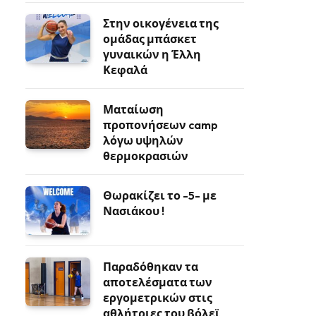
Στην οικογένεια της
ομάδας μπάσκετ
γυναικών η Έλλη
Κεφαλά
Ματαίωση
προπονήσεων camp
λόγω υψηλών
θερμοκρασιών
Θωρακίζει το -5- με
Νασιάκου !
Παραδόθηκαν τα
αποτελέσματα των
εργομετρικών στις
αθλήτριες του βόλεϊ