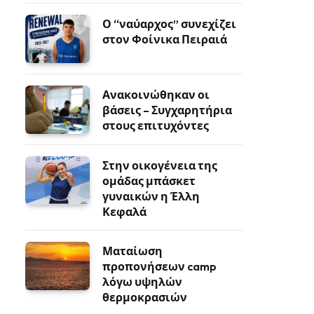
Ο “ναύαρχος” συνεχίζει
στον Φοίνικα Πειραιά
Ανακοινώθηκαν οι
βάσεις – Συγχαρητήρια
στους επιτυχόντες
Στην οικογένεια της
ομάδας μπάσκετ
γυναικών η Έλλη
Κεφαλά
Ματαίωση
προπονήσεων camp
λόγω υψηλών
θερμοκρασιών