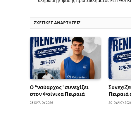
Κλήρωση β’ φάσης πρωταθλήματος ΕΣΠΕΔΑ Κ
ΣΧΕΤΙΚΈΣ ΑΝΑΡΤΉΣΕΙΣ
Ο “ναύαρχος” συνεχίζει
Συνεχίζε
στον Φοίνικα Πειραιά
Πειραιά 
28 ΙΟΥΛΊΟΥ 2026
20 ΙΟΥΛΊΟΥ 202