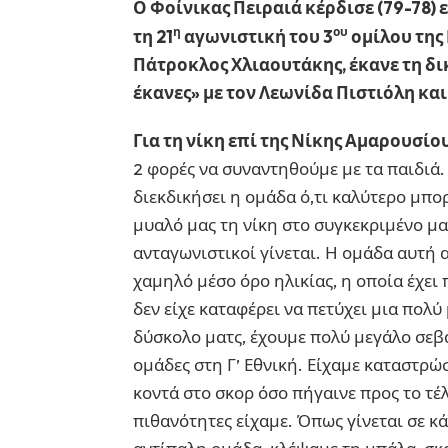
Ο Φοίνικας Πειραιά κέρδισε (79-78) 
η
ου
τη 21
αγωνιστική του 3
ομίλου της 
Πάτροκλος Χλιαουτάκης, έκανε τη δ
έκανες» με τον Λεωνίδα Πιστιόλη και
Για τη νίκη επί της Νίκης Αμαρουσίο
2 φορές να συναντηθούμε με τα παιδιά.
διεκδικήσει η ομάδα ό,τι καλύτερο μπορ
μυαλό μας τη νίκη στο συγκεκριμένο μα
ανταγωνιστικοί γίνεται. Η ομάδα αυτή α
χαμηλό μέσο όρο ηλικίας, η οποία έχει
δεν είχε καταφέρει να πετύχει μια πολύ
δύσκολο ματς, έχουμε πολύ μεγάλο σεβασ
ομάδες στη Γ’ Εθνική. Είχαμε καταστρώσ
κοντά στο σκορ όσο πήγαινε προς το τέλ
πιθανότητες είχαμε. Όπως γίνεται σε κά