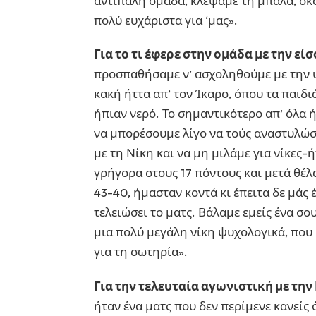
αντίπαλη ομάδα, κλέψαμε τη μπάλα, σκο
πολύ ευχάριστα για ‘μας».
Για το τι έφερε στην ομάδα με την εί
προσπαθήσαμε ν’ ασχοληθούμε με την 
κακή ήττα απ’ τον Ίκαρο, όπου τα παιδι
ήπιαν νερό. Το σημαντικότερο απ’ όλα 
να μπορέσουμε λίγο να τούς αναστυλώσ
με τη Νίκη και να μη μιλάμε για νίκες-
γρήγορα στους 17 πόντους και μετά θέλ
43-40, ήμασταν κοντά κι έπειτα δε μάς
τελειώσει το ματς. Βάλαμε εμείς ένα σο
μια πολύ μεγάλη νίκη ψυχολογικά, που 
για τη σωτηρία».
Για την τελευταία αγωνιστική με τη
ήταν ένα ματς που δεν περίμενε κανείς 