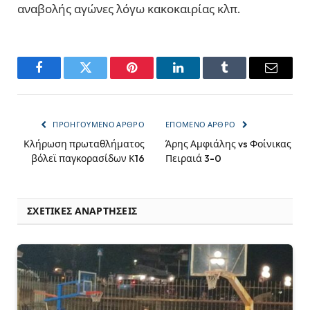
αναβολής αγώνες λόγω κακοκαιρίας κλπ.
Facebook
Twitter
Pinterest
LinkedIn
Tumblr
Email
ΠΡΟΗΓΟΎΜΕΝΟ ΆΡΘΡΟ
ΕΠΌΜΕΝΟ ΆΡΘΡΟ
Κλήρωση πρωταθλήματος
Άρης Αμφιάλης vs Φοίνικας
βόλεϊ παγκορασίδων Κ16
Πειραιά 3-0
ΣΧΕΤΙΚΈΣ ΑΝΑΡΤΉΣΕΙΣ