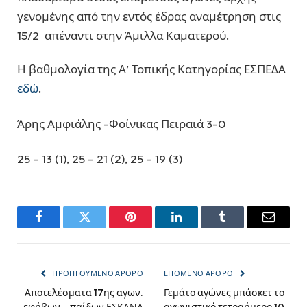
γενομένης από την εντός έδρας αναμέτρηση στις
15/2 απέναντι στην Άμιλλα Καματερού.
Η βαθμολογία της Α’ Τοπικής Κατηγορίας ΕΣΠΕΔΑ
εδώ
.
Άρης Αμφιάλης -Φοίνικας Πειραιά 3-0
25 – 13 (1), 25 – 21 (2), 25 – 19 (3)
Facebook
Twitter
Pinterest
LinkedIn
Tumblr
Email
ΠΡΟΗΓΟΎΜΕΝΟ ΆΡΘΡΟ
ΕΠΌΜΕΝΟ ΆΡΘΡΟ
Αποτελέσματα 17ης αγων.
Γεμάτο αγώνες μπάσκετ το