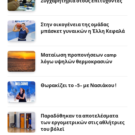
Συγχαρητήρια στους επιτυχόντες
Στην οικογένεια της ομάδας
μπάσκετ γυναικών η Έλλη Κεφαλά
Ματαίωση προπονήσεων camp
λόγω υψηλών θερμοκρασιών
Θωρακίζει το -5- με Νασιάκου !
Παραδόθηκαν τα αποτελέσματα
των εργομετρικών στις αθλήτριες
του βόλεϊ