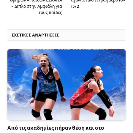
εφήβων – παίδων ΕΣΚΑΝΑ
αγωνιστικό τετραήμερο 10-
– Διπλό στην Αμφιάλη για
13/2
τους παίδες
ΣΧΕΤΙΚΈΣ ΑΝΑΡΤΉΣΕΙΣ
Από τις ακαδημίες πήραν θέση και στο