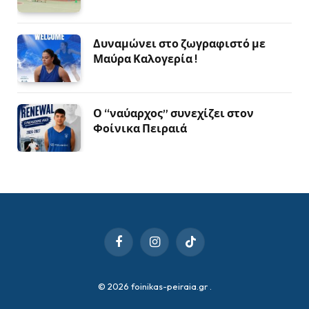
Δυναμώνει στο ζωγραφιστό με
Μαύρα Καλογερία !
Ο “ναύαρχος” συνεχίζει στον
Φοίνικα Πειραιά
Facebook
Instagram
TikTok
© 2026 foinikas-peiraia.gr
.