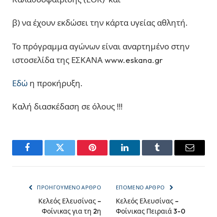
β) να έχουν εκδώσει την κάρτα υγείας αθλητή.
Το πρόγραμμα αγώνων είναι αναρτημένο στην
ιστοσελίδα της ΕΣΚΑΝΑ www.eskana.gr
Εδώ
η προκήρυξη.
Καλή διασκέδαση σε όλους !!!
Facebook
Twitter
Pinterest
LinkedIn
Tumblr
Email
ΠΡΟΗΓΟΎΜΕΝΟ ΆΡΘΡΟ
ΕΠΌΜΕΝΟ ΆΡΘΡΟ
Κελεός Ελευσίνας –
Κελεός Ελευσίνας –
Φοίνικας για τη 2η
Φοίνικας Πειραιά 3-0