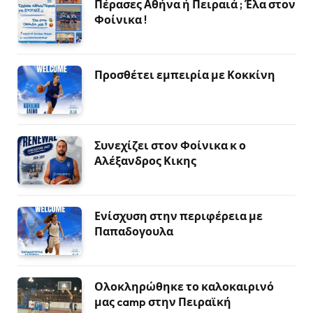
Πέρασες Αθήνα ή Πειραιά ; Έλα στον
Φοίνικα !
Προσθέτει εμπειρία με Κοκκίνη
Συνεχίζει στον Φοίνικα κ ο
Αλέξανδρος Κικης
Ενίσχυση στην περιφέρεια με
Παπαδογουλα
Ολοκληρώθηκε το καλοκαιρινό
μας camp στην Πειραϊκή