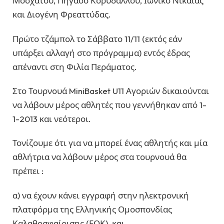
Μοσχάτου, Πήγασο Κορυδαλλού, Ιωνικό Νίκαιας
και Διογένη Φρεαττύδας.
Πρώτο τζάμπολ το Σάββατο 11/11 (εκτός εάν
υπάρξει αλλαγή στο πρόγραμμα) εντός έδρας
απέναντι στη Φιλία Περάματος.
Στο Τουρνουά MiniBasket U11 Αγοριών δικαιούνται
να λάβουν μέρος αθλητές που γεννήθηκαν από 1-
1-2013 και νεότεροι.
Τονίζουμε ότι για να μπορεί ένας αθλητής και μία
αθλήτρια να λάβουν μέρος στα τουρνουά θα
πρέπει :
α) να έχουν κάνει εγγραφή στην ηλεκτρονική
πλατφόρμα της Ελληνικής Ομοσπονδίας
Καλαθοσφαίρισης (ΕΟΚ) και