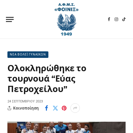
Facebook
Instagra
TikT
ΝΕΑ ΒΟΛΕΪ ΓΥΝΑΙΚΩΝ
Ολοκληρώθηκε το
τουρνουά “Εύας
Πετροχείλου”
24 ΣΕΠΤΕΜΒΡΊΟΥ 2023
Κοινοποίηση