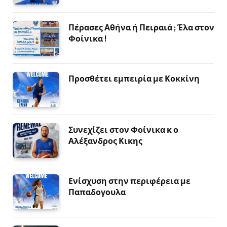
Πέρασες Αθήνα ή Πειραιά ; Έλα στον
Φοίνικα !
Προσθέτει εμπειρία με Κοκκίνη
Συνεχίζει στον Φοίνικα κ ο
Αλέξανδρος Κικης
Ενίσχυση στην περιφέρεια με
Παπαδογουλα