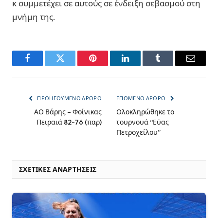
κ συμμετέχει σε αυτούς σε ένδειξη σεβασμού στη
μνήμη της.
Facebook
Twitter
Pinterest
LinkedIn
Tumblr
Email
ΠΡΟΗΓΟΎΜΕΝΟ ΆΡΘΡΟ
ΕΠΌΜΕΝΟ ΆΡΘΡΟ
ΑΟ Βάρης – Φοίνικας
Ολοκληρώθηκε το
Πειραιά 82-76 (παρ)
τουρνουά “Εύας
Πετροχείλου”
ΣΧΕΤΙΚΈΣ ΑΝΑΡΤΉΣΕΙΣ