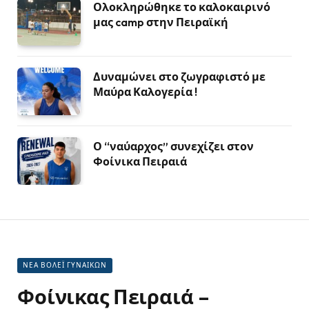
Ολοκληρώθηκε το καλοκαιρινό
μας camp στην Πειραϊκή
Δυναμώνει στο ζωγραφιστό με
Μαύρα Καλογερία !
Ο “ναύαρχος” συνεχίζει στον
Φοίνικα Πειραιά
ΝΕΑ ΒΟΛΕΪ ΓΥΝΑΙΚΩΝ
Φοίνικας Πειραιά –