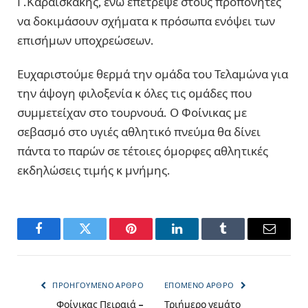
Γ.Καραισκακης, ενώ επέτρεψε στους προπονητές
να δοκιμάσουν σχήματα κ πρόσωπα ενόψει των
επισήμων υποχρεώσεων.
Ευχαριστούμε θερμά την ομάδα του Τελαμώνα για
την άψογη φιλοξενία κ όλες τις ομάδες που
συμμετείχαν στο τουρνουά. Ο Φοίνικας με
σεβασμό στο υγιές αθλητικό πνεύμα θα δίνει
πάντα το παρών σε τέτοιες όμορφες αθλητικές
εκδηλώσεις τιμής κ μνήμης.
Facebook
Twitter
Pinterest
LinkedIn
Tumblr
Email
ΠΡΟΗΓΟΎΜΕΝΟ ΆΡΘΡΟ
ΕΠΌΜΕΝΟ ΆΡΘΡΟ
Φοίνικας Πειραιά –
Τριήμερο γεμάτο