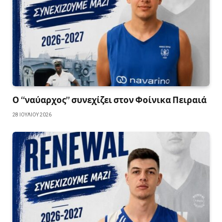
Ο “ναύαρχος” συνεχίζει στον Φοίνικα Πειραιά
28 ΙΟΥΛΊΟΥ 2026