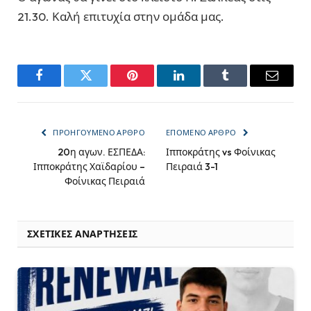
21.30. Καλή επιτυχία στην ομάδα μας.
Facebook
Twitter
Pinterest
LinkedIn
Tumblr
Email
ΠΡΟΗΓΟΎΜΕΝΟ ΆΡΘΡΟ
ΕΠΌΜΕΝΟ ΆΡΘΡΟ
20η αγων. ΕΣΠΕΔΑ:
Ιπποκράτης vs Φοίνικας
Ιπποκράτης Χαϊδαρίου –
Πειραιά 3-1
Φοίνικας Πειραιά
ΣΧΕΤΙΚΈΣ ΑΝΑΡΤΉΣΕΙΣ