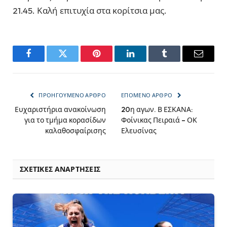
21.45. Καλή επιτυχία στα κορίτσια μας.
Facebook
Twitter
Pinterest
LinkedIn
Tumblr
Email
ΠΡΟΗΓΟΎΜΕΝΟ ΆΡΘΡΟ
ΕΠΌΜΕΝΟ ΆΡΘΡΟ
Ευχαριστήρια ανακοίνωση
20η αγων. Β ΕΣΚΑΝΑ:
για το τμήμα κορασίδων
Φοίνικας Πειραιά – ΟΚ
καλαθοσφαίρισης
Ελευσίνας
ΣΧΕΤΙΚΈΣ ΑΝΑΡΤΉΣΕΙΣ