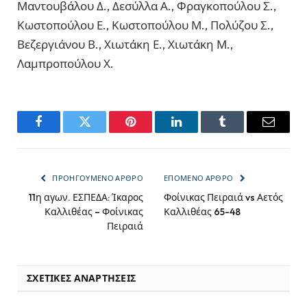
Μαντουβάλου Δ., Δεσύλλα Α., Φραγκοπούλου Σ.,
Κωστοπούλου Ε., Κωστοπούλου Μ., Πολύζου Σ.,
Βεζεργιάνου Β., Χιωτάκη Ε., Χιωτάκη Μ.,
Λαμπροπούλου Χ.
Facebook
Twitter
Pinterest
LinkedIn
Tumblr
Email
ΠΡΟΗΓΟΎΜΕΝΟ ΆΡΘΡΟ
ΕΠΌΜΕΝΟ ΆΡΘΡΟ
11η αγων. ΕΣΠΕΔΑ: Ίκαρος
Φοίνικας Πειραιά vs Αετός
Καλλιθέας – Φοίνικας
Καλλιθέας 65-48
Πειραιά
ΣΧΕΤΙΚΈΣ ΑΝΑΡΤΉΣΕΙΣ