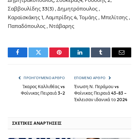
Σαββουλίδης 33(3) , Δημητρόπουλος ,
Καραϊσκάκης 1, Λαμπρίδης 4, Τομάης , Μπελίτσης ,
Παπαδόπουλος , Ντάβαρης
Facebook
Twitter
Pinterest
LinkedIn
Tumblr
Email
ΠΡΟΗΓΟΎΜΕΝΟ ΆΡΘΡΟ
ΕΠΌΜΕΝΟ ΆΡΘΡΟ
Ίκαρος Καλλιθέας vs
Ένωση Ν. Περάμου vs
Φοίνικας Πειραιά 3-2
Φοίνικας Πειραιά 43-83 –
Έκλεισαν ιδανικά το 2024
ΣΧΕΤΙΚΈΣ ΑΝΑΡΤΉΣΕΙΣ