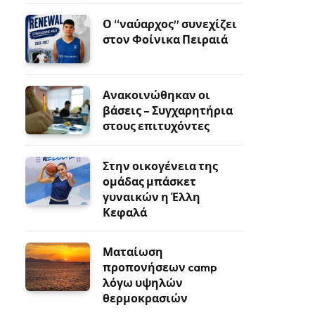
Ο “ναύαρχος” συνεχίζει
στον Φοίνικα Πειραιά
Ανακοινώθηκαν οι
βάσεις – Συγχαρητήρια
στους επιτυχόντες
Στην οικογένεια της
ομάδας μπάσκετ
γυναικών η Έλλη
Κεφαλά
Ματαίωση
προπονήσεων camp
λόγω υψηλών
θερμοκρασιών