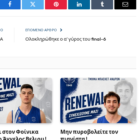
Facebook
Twitter
Pinterest
LinkedIn
Tumblr
Email
ΡΟ
ΕΠΌΜΕΝΟ ΆΡΘΡΟ
 Α
Ολοκληρώθηκε ο α’ γύρος του final-6
ι στον Φοίνικα
Μην πυροβολείτε τον
ο Άγγελος Βελιου !
πιανίστα !