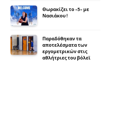
Θωρακίζει το -5- με
Νασιάκου !
Παραδόθηκαν τα
αποτελέσματα των
εργομετρικών στις
αθλήτριες του βόλεϊ