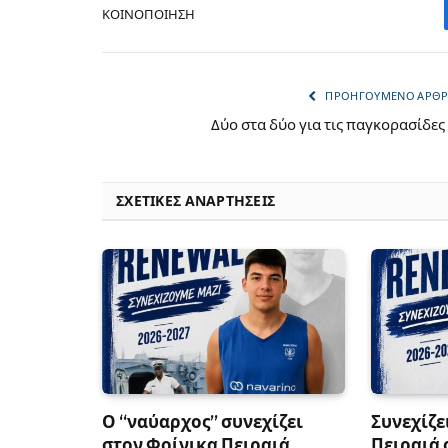
ΚΟΙΝΟΠΟΊΗΣΗ
ΠΡΟΗΓΟΎΜΕΝΟ ΆΡΘ
Δύο στα δύο για τις παγκορασίδες
ΣΧΕΤΙΚΈΣ ΑΝΑΡΤΉΣΕΙΣ
Ο “ναύαρχος” συνεχίζει
Συνεχίζε
στον Φοίνικα Πειραιά
Πειραιά 