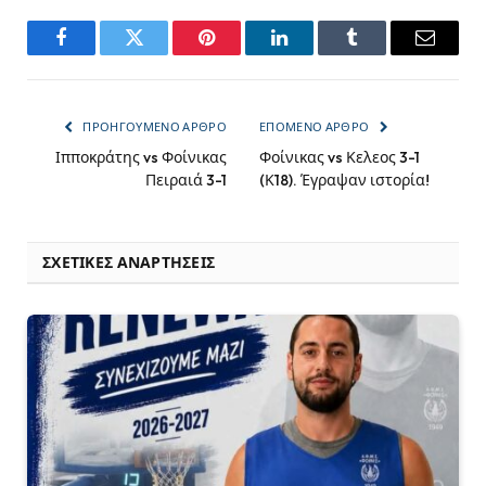
Facebook
Twitter
Pinterest
LinkedIn
Tumblr
Email
ΠΡΟΗΓΟΎΜΕΝΟ ΆΡΘΡΟ
ΕΠΌΜΕΝΟ ΆΡΘΡΟ
Ιπποκράτης vs Φοίνικας
Φοίνικας vs Κελεος 3-1
Πειραιά 3-1
(Κ18). Έγραψαν ιστορία!
ΣΧΕΤΙΚΈΣ ΑΝΑΡΤΉΣΕΙΣ