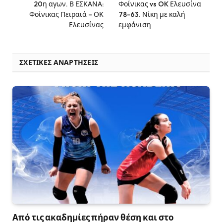
20η αγων. Β ΕΣΚΑΝΑ:
Φοίνικας vs OK Ελευσίνα
Φοίνικας Πειραιά – ΟΚ
78-63. Νίκη με καλή
Ελευσίνας
εμφάνιση
ΣΧΕΤΙΚΈΣ ΑΝΑΡΤΉΣΕΙΣ
Από τις ακαδημίες πήραν θέση και στο