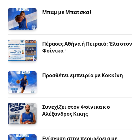
Μπαμ με Μπατσκα !
Πέρασες Αθήνα ή Πειραιά ; Έλα στον
Φοίνικα !
Προσθέτει εμπειρία με Κοκκίνη
Συνεχίζει στον Φοίνικα κ ο
Αλέξανδρος Κικης
Ενίσχυση στην περιφέρεια με