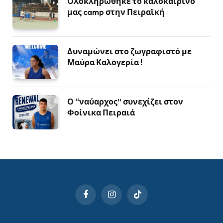
Ολοκληρώθηκε το καλοκαιρινό
μας camp στην Πειραϊκή
Δυναμώνει στο ζωγραφιστό με
Μαύρα Καλογερία !
Ο “ναύαρχος” συνεχίζει στον
Φοίνικα Πειραιά
Facebook
Instagram
TikTok