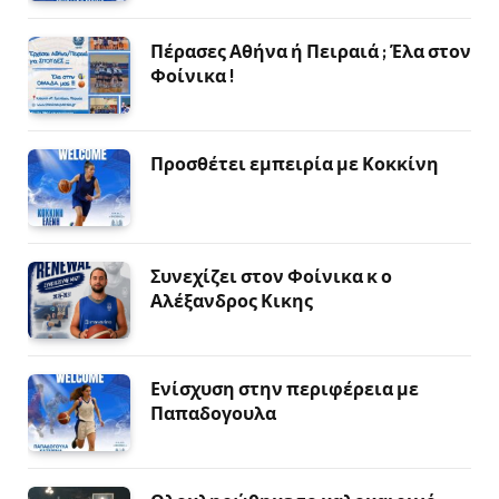
Πέρασες Αθήνα ή Πειραιά ; Έλα στον
Φοίνικα !
Προσθέτει εμπειρία με Κοκκίνη
Συνεχίζει στον Φοίνικα κ ο
Αλέξανδρος Κικης
Ενίσχυση στην περιφέρεια με
Παπαδογουλα