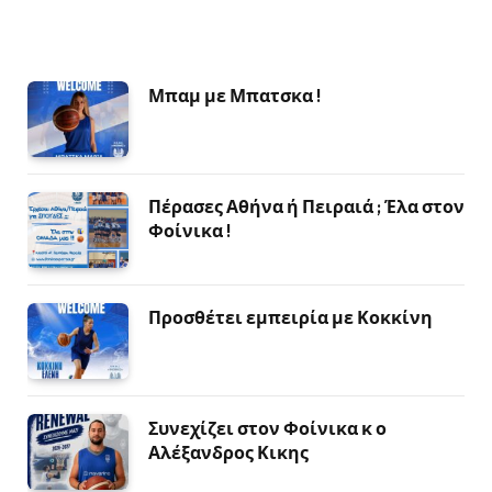
Μπαμ με Μπατσκα !
Πέρασες Αθήνα ή Πειραιά ; Έλα στον
Φοίνικα !
Προσθέτει εμπειρία με Κοκκίνη
Συνεχίζει στον Φοίνικα κ ο
Αλέξανδρος Κικης