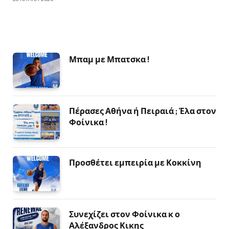
Μπαμ με Μπατσκα !
Πέρασες Αθήνα ή Πειραιά ; Έλα στον
Φοίνικα !
Προσθέτει εμπειρία με Κοκκίνη
Συνεχίζει στον Φοίνικα κ ο
Αλέξανδρος Κικης