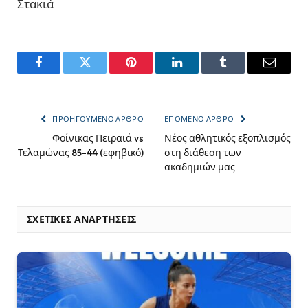
Στακιά
Facebook
Twitter
Pinterest
LinkedIn
Tumblr
Email
ΠΡΟΗΓΟΎΜΕΝΟ ΆΡΘΡΟ
ΕΠΌΜΕΝΟ ΆΡΘΡΟ
Φοίνικας Πειραιά vs
Νέος αθλητικός εξοπλισμός
Τελαμώνας 85-44 (εφηβικό)
στη διάθεση των
ακαδημιών μας
ΣΧΕΤΙΚΈΣ ΑΝΑΡΤΉΣΕΙΣ