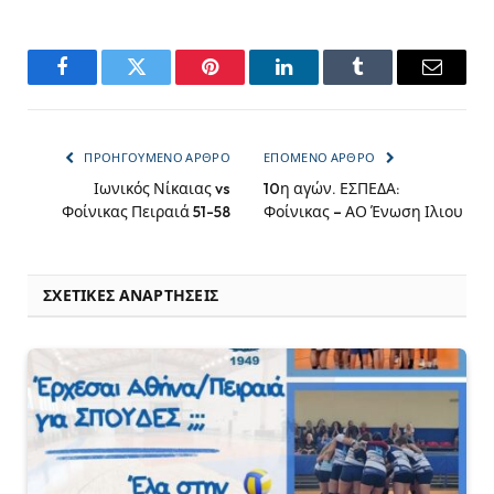
Facebook
Twitter
Pinterest
LinkedIn
Tumblr
Email
ΠΡΟΗΓΟΎΜΕΝΟ ΆΡΘΡΟ
ΕΠΌΜΕΝΟ ΆΡΘΡΟ
Ιωνικός Νίκαιας vs
10η αγών. ΕΣΠΕΔΑ:
Φοίνικας Πειραιά 51-58
Φοίνικας – ΑΟ Ένωση Ιλιου
ΣΧΕΤΙΚΈΣ ΑΝΑΡΤΉΣΕΙΣ