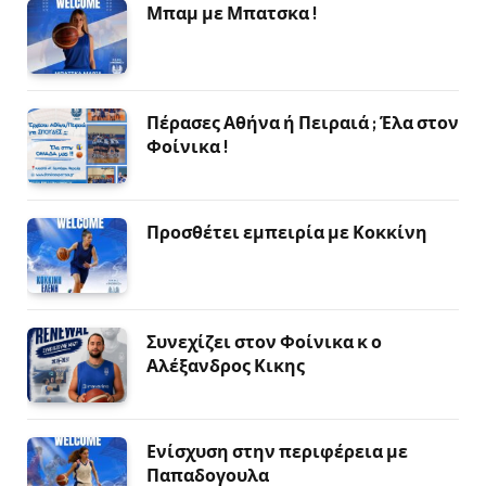
Μπαμ με Μπατσκα !
Πέρασες Αθήνα ή Πειραιά ; Έλα στον
Φοίνικα !
Προσθέτει εμπειρία με Κοκκίνη
Συνεχίζει στον Φοίνικα κ ο
Αλέξανδρος Κικης
Ενίσχυση στην περιφέρεια με
Παπαδογουλα