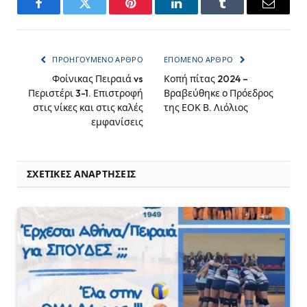
Facebook
Twitter
Pinterest
LinkedIn
Tumblr
Email
ΠΡΟΗΓΟΎΜΕΝΟ ΆΡΘΡΟ
ΕΠΌΜΕΝΟ ΆΡΘΡΟ
Φοίνικας Πειραιά vs
Κοπή πίτας 2024 –
Περιστέρι 3-1. Επιστροφή
Βραβεύθηκε ο Πρόεδρος
στις νίκες και στις καλές
της ΕΟΚ Β. Λιόλιος
εμφανίσεις
ΣΧΕΤΙΚΈΣ ΑΝΑΡΤΉΣΕΙΣ