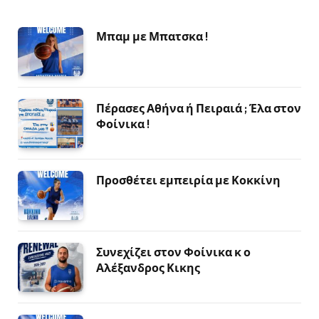
Μπαμ με Μπατσκα !
Πέρασες Αθήνα ή Πειραιά ; Έλα στον
Φοίνικα !
Προσθέτει εμπειρία με Κοκκίνη
Συνεχίζει στον Φοίνικα κ ο
Αλέξανδρος Κικης