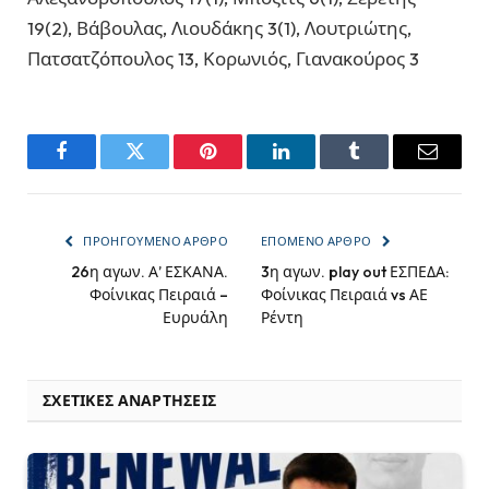
19(2), Βάβουλας, Λιουδάκης 3(1), Λουτριώτης,
Πατσατζόπουλος 13, Κορωνιός, Γιανακούρος 3
Facebook
Twitter
Pinterest
LinkedIn
Tumblr
Email
ΠΡΟΗΓΟΎΜΕΝΟ ΆΡΘΡΟ
ΕΠΌΜΕΝΟ ΆΡΘΡΟ
26η αγων. Α’ ΕΣΚΑΝΑ.
3η αγων. play out ΕΣΠΕΔΑ:
Φοίνικας Πειραιά –
Φοίνικας Πειραιά vs ΑΕ
Ευρυάλη
Ρέντη
ΣΧΕΤΙΚΈΣ ΑΝΑΡΤΉΣΕΙΣ