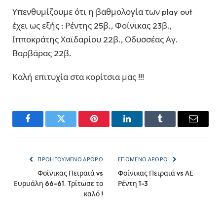
Υπενθυμίζουμε ότι η βαθμολογία των play out
έχει ως εξής : Ρέντης 25β., Φοίνικας 23β.,
Ιπποκράτης Χαϊδαρίου 22β., Οδυσσέας Αγ.
Βαρβάρας 22β.
Καλή επιτυχία στα κορίτσια μας !!!
Facebook
Twitter
Pinterest
LinkedIn
Tumblr
Email
ΠΡΟΗΓΟΎΜΕΝΟ ΆΡΘΡΟ
ΕΠΌΜΕΝΟ ΆΡΘΡΟ
Φοίνικας Πειραιά vs
Φοίνικας Πειραιά vs ΑΕ
Ευρυάλη 66-61. Τρίτωσε το
Ρέντη 1-3
καλό !