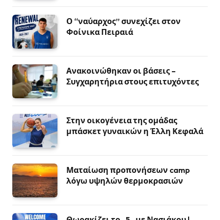
Ο “ναύαρχος” συνεχίζει στον
Φοίνικα Πειραιά
Ανακοινώθηκαν οι βάσεις –
Συγχαρητήρια στους επιτυχόντες
Στην οικογένεια της ομάδας
μπάσκετ γυναικών η Έλλη Κεφαλά
Ματαίωση προπονήσεων camp
λόγω υψηλών θερμοκρασιών
Θωρακίζει το -5- με Νασιάκου !