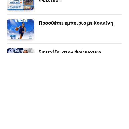
Φοίνικα !
Προσθέτει εμπειρία με Κοκκίνη
Συνεχίζει στον Φοίνικα κ ο
Αλέξανδρος Κικης
Ενίσχυση στην περιφέρεια με
Παπαδογουλα
Ολοκληρώθηκε το καλοκαιρινό
μας camp στην Πειραϊκή