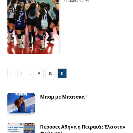
19 ΜΑΡΤΊΟΥ 2023
Previous
…
1
9
10
11
Μπαμ με Μπατσκα !
Πέρασες Αθήνα ή Πειραιά ; Έλα στον