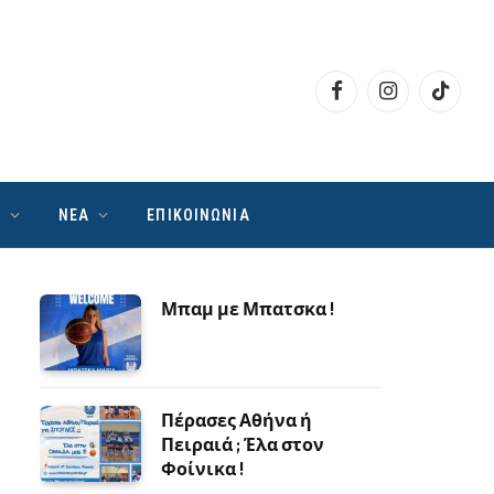
Facebook
Instagram
TikTok
Ν
ΝΕΑ
ΕΠΙΚΟΙΝΩΝΙΑ
Μπαμ με Μπατσκα !
Πέρασες Αθήνα ή
Πειραιά ; Έλα στον
Φοίνικα !