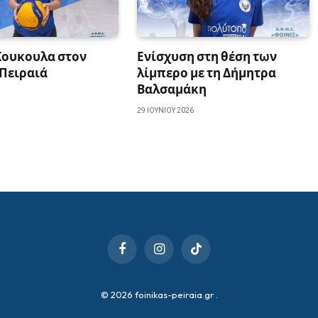
Κουκουλα στον
Ενίσχυση στη θέση των
 Πειραιά
λίμπερο με τη Δήμητρα
Βαλσαμάκη
29 ΙΟΥΝΊΟΥ 2026
Facebook
Instagram
TikTok
© 2026 foinikas-peiraia.gr
.