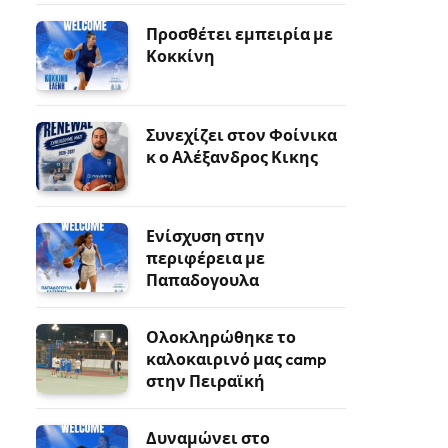
Προσθέτει εμπειρία με
Κοκκίνη
Συνεχίζει στον Φοίνικα
κ ο Αλέξανδρος Κικης
Ενίσχυση στην
περιφέρεια με
Παπαδογουλα
Ολοκληρώθηκε το
καλοκαιρινό μας camp
στην Πειραϊκή
Δυναμώνει στο