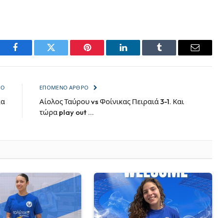
Facebook
Twitter
Pinterest
LinkedIn
Tumblr
Email
ΡΟ
ΕΠΌΜΕΝΟ ΆΡΘΡΟ
κα
Αίολος Ταύρου vs Φοίνικας Πειραιά 3-1. Και
τώρα play out …