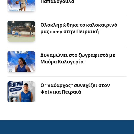
Παπαδογουλα
Ολοκληρώθηκε το καλοκαιρινό
μας camp στην Πειραϊκή
Δυναμώνει στο ζωγραφιστό με
Μαύρα Καλογερία !
Ο “ναύαρχος” συνεχίζει στον
Φοίνικα Πειραιά