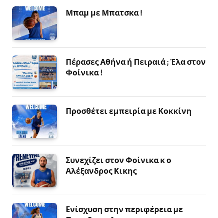
Μπαμ με Μπατσκα !
Πέρασες Αθήνα ή Πειραιά ; Έλα στον
Φοίνικα !
Προσθέτει εμπειρία με Κοκκίνη
Συνεχίζει στον Φοίνικα κ ο
Αλέξανδρος Κικης
Ενίσχυση στην περιφέρεια με