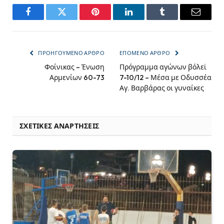
Facebook
Twitter
Pinterest
LinkedIn
Tumblr
Email
ΠΡΟΗΓΟΎΜΕΝΟ ΆΡΘΡΟ
ΕΠΌΜΕΝΟ ΆΡΘΡΟ
Φοίνικας – Ένωση
Πρόγραμμα αγώνων βόλεϊ
Αρμενίων 60-73
7-10/12 – Μέσα με Οδυσσέα
Αγ. Βαρβάρας οι γυναίκες
ΣΧΕΤΙΚΈΣ ΑΝΑΡΤΉΣΕΙΣ