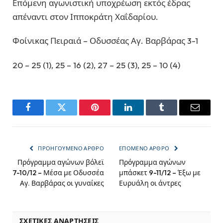
Επόμενη αγωνιστική υποχρέωση εκτός έδρας
απέναντι στον Ιπποκράτη Χαΐδαρίου.
Φοίνικας Πειραιά – Οδυσσέας Αγ. Βαρβάρας 3-1
20 – 25 (1), 25 – 16 (2), 27 – 25 (3), 25 – 10 (4)
Facebook
Twitter
Pinterest
LinkedIn
Tumblr
Email
ΠΡΟΗΓΟΎΜΕΝΟ ΆΡΘΡΟ
ΕΠΌΜΕΝΟ ΆΡΘΡΟ
Πρόγραμμα αγώνων βόλεϊ
Πρόγραμμα αγώνων
7-10/12 – Μέσα με Οδυσσέα
μπάσκετ 9-11/12 – Έξω με
Αγ. Βαρβάρας οι γυναίκες
Ευρυάλη οι άντρες
ΣΧΕΤΙΚΈΣ ΑΝΑΡΤΉΣΕΙΣ