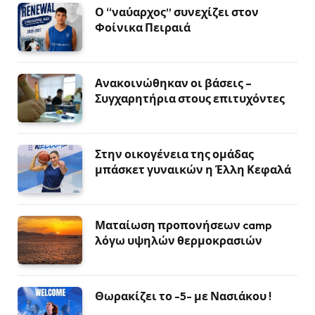
Ο “ναύαρχος” συνεχίζει στον
Φοίνικα Πειραιά
Ανακοινώθηκαν οι βάσεις –
Συγχαρητήρια στους επιτυχόντες
Στην οικογένεια της ομάδας
μπάσκετ γυναικών η Έλλη Κεφαλά
Ματαίωση προπονήσεων camp
λόγω υψηλών θερμοκρασιών
Θωρακίζει το -5- με Νασιάκου !