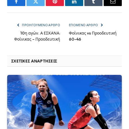
Facebook
Twitter
Pinterest
LinkedIn
Tumblr
Email
ΠΡΟΗΓΟΎΜΕΝΟ ΆΡΘΡΟ
ΕΠΌΜΕΝΟ ΆΡΘΡΟ
10η αγών. Α ΕΣΚΑΝΑ:
Φοίνικας vs Προοδευτική
Φοίνικας – Προοδευτική
60-46
ΣΧΕΤΙΚΈΣ ΑΝΑΡΤΉΣΕΙΣ