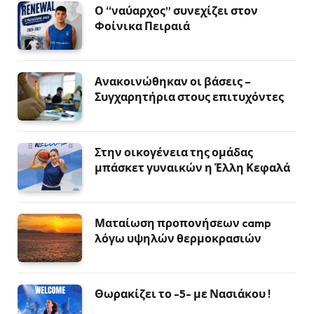
Ο “ναύαρχος” συνεχίζει στον
Φοίνικα Πειραιά
Ανακοινώθηκαν οι βάσεις –
Συγχαρητήρια στους επιτυχόντες
Στην οικογένεια της ομάδας
μπάσκετ γυναικών η Έλλη Κεφαλά
Ματαίωση προπονήσεων camp
λόγω υψηλών θερμοκρασιών
Θωρακίζει το -5- με Νασιάκου !