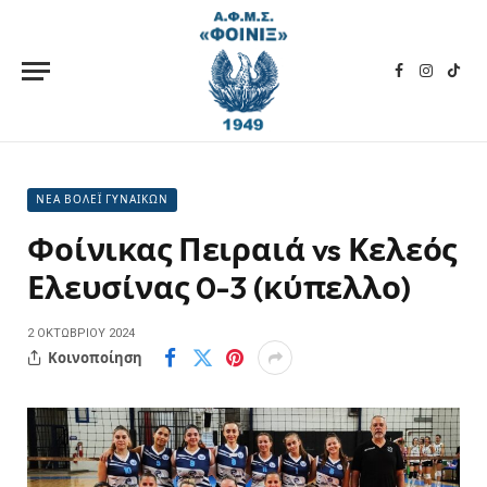
Facebook
Instagra
TikT
ΝΕΑ ΒΟΛΕΪ ΓΥΝΑΙΚΩΝ
Φοίνικας Πειραιά vs Κελεός
Ελευσίνας 0-3 (κύπελλο)
2 ΟΚΤΩΒΡΊΟΥ 2024
Κοινοποίηση