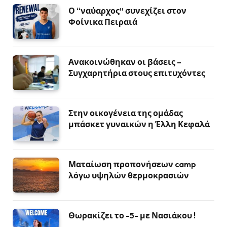
Ο “ναύαρχος” συνεχίζει στον
Φοίνικα Πειραιά
Ανακοινώθηκαν οι βάσεις –
Συγχαρητήρια στους επιτυχόντες
Στην οικογένεια της ομάδας
μπάσκετ γυναικών η Έλλη Κεφαλά
Ματαίωση προπονήσεων camp
λόγω υψηλών θερμοκρασιών
Θωρακίζει το -5- με Νασιάκου !