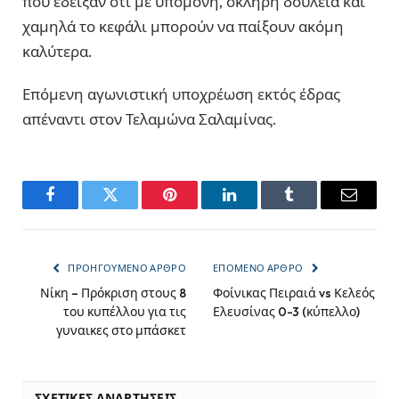
που έδειξαν ότι με υπομονή, σκληρή δουλειά και
χαμηλά το κεφάλι μπορούν να παίξουν ακόμη
καλύτερα.
Επόμενη αγωνιστική υποχρέωση εκτός έδρας
απέναντι στον Τελαμώνα Σαλαμίνας.
Facebook
Twitter
Pinterest
LinkedIn
Tumblr
Email
ΠΡΟΗΓΟΎΜΕΝΟ ΆΡΘΡΟ
ΕΠΌΜΕΝΟ ΆΡΘΡΟ
Νίκη – Πρόκριση στους 8
Φοίνικας Πειραιά vs Κελεός
του κυπέλλου για τις
Ελευσίνας 0-3 (κύπελλο)
γυναικες στο μπάσκετ
ΣΧΕΤΙΚΈΣ ΑΝΑΡΤΉΣΕΙΣ